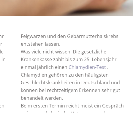
hr
Feigwarzen und den Gebärmutterhalskrebs
r
entstehen lassen.
le
Was viele nicht wissen: Die gesetzliche
 in
Krankenkasse zahlt bis zum 25. Lebensjahr
einmal jährlich einen
Chlamydien-Test
.
Chlamydien gehören zu den häufigsten
Geschlechtskrankheiten in Deutschland und
können bei rechtzeitigem Erkennen sehr gut
behandelt werden.
en
Beim ersten Termin reicht meist ein Gespräch
en
– eine gynäkologische Untersuchung kann zu
einem späteren Zeitpunkt folgen.