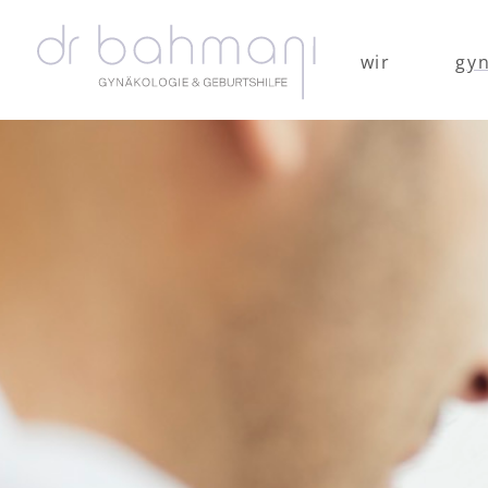
wir
gyn